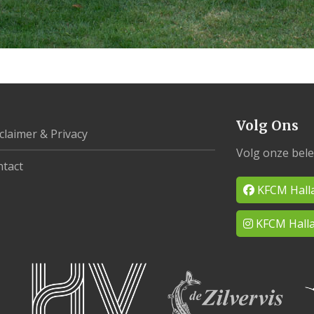
Volg Ons
claimer & Privacy
Volg onze bele
tact
KFCM Hall
KFCM Halla