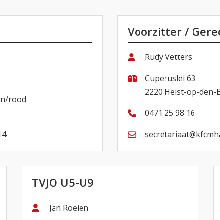
Voorzitter / Ger
Rudy Vetters
Cuperuslei 63
2220 Heist-op-den-
en/rood
0471 25 98 16
14
secretariaat@kfcmha
TVJO U5-U9
Jan Roelen