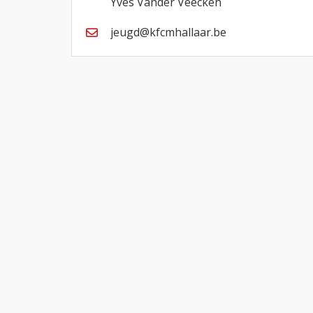
Yves Vander Veecken
jeugd@kfcmhallaar.be