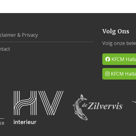
Volg Ons
claimer & Privacy
Volg onze bele
tact
KFCM Hall
KFCM Halla