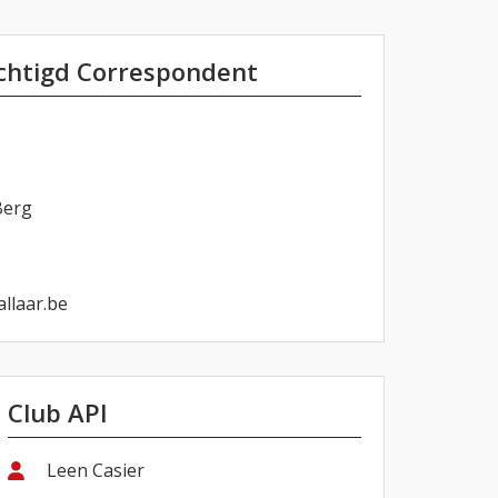
echtigd Correspondent
Berg
llaar.be
Club API
Leen Casier