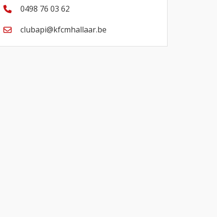
0498 76 03 62
clubapi@kfcmhallaar.be