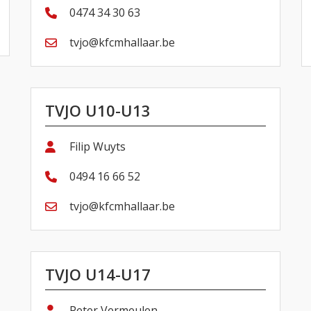
0474 34 30 63
tvjo@kfcmhallaar.be
TVJO U10-U13
Filip Wuyts
0494 16 66 52
tvjo@kfcmhallaar.be
TVJO U14-U17
Peter Vermeulen