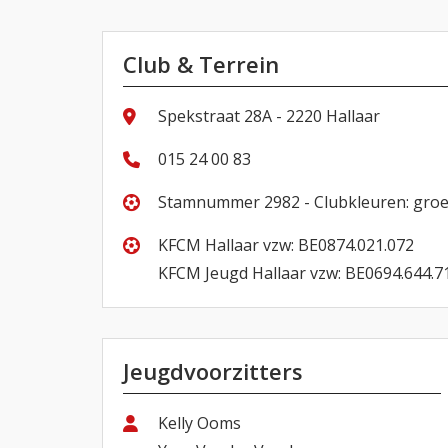
Club & Terrein
Spekstraat 28A - 2220 Hallaar
015 24 00 83
Stamnummer 2982 - Clubkleuren: gro
KFCM Hallaar vzw: BE0874.021.072
KFCM Jeugd Hallaar vzw: BE0694.644.7
Jeugdvoorzitters
Kelly Ooms