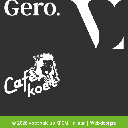
© 2026 Voetbalclub KFCM Hallaar |
Webdesign: