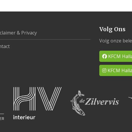
Volg Ons
claimer & Privacy
Volg onze bele
tact
KFCM Hall
KFCM Halla