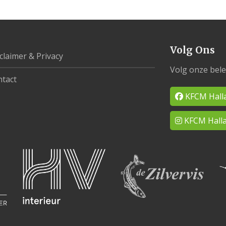
Volg Ons
claimer & Privacy
Volg onze bele
tact
KFCM Hall
KFCM Halla