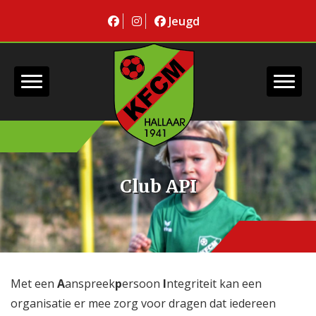
Jeugd
Club API
Met een
A
anspreek
p
ersoon
I
ntegriteit kan een
organisatie er mee zorg voor dragen dat iedereen