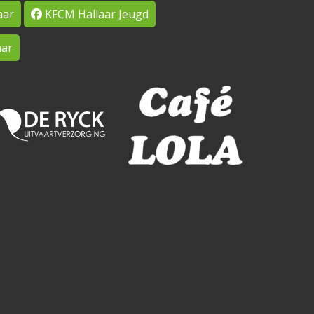
aar
KFCM Hallaar Jeugd
ar