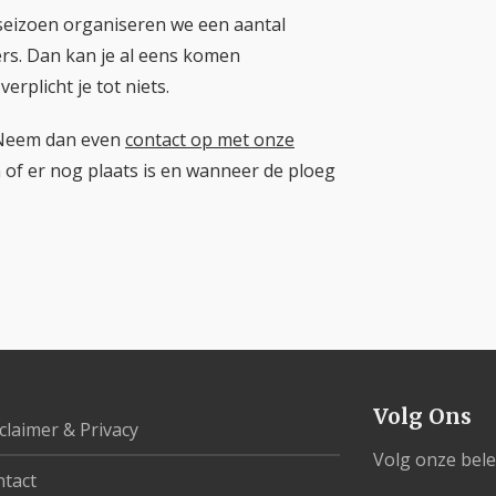
 seizoen organiseren we een aantal
rs. Dan kan je al eens komen
rplicht je tot niets.
? Neem dan even
contact op met onze
en of er nog plaats is en wanneer de ploeg
Volg Ons
claimer & Privacy
Volg onze bele
tact