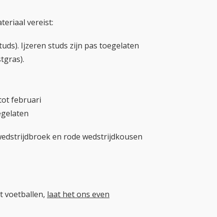
eriaal vereist:
ds). Ijzeren studs zijn pas toegelaten
tgras).
ot februari
egelaten
e wedstrijdbroek en rode wedstrijdkousen
t voetballen,
laat het ons even